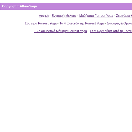
Copyright: All-in-Yoga
Αρχική
-
Εγγραφή Μέλους
-
Μαθήματα Forrest Yoga
-
Σεμινάρια-
Σύστημα Forrest Yoga
-
Τα 4 Επίπεδα της Forrest Yoga
-
Διαφορές & Ομοιό
Ένα Αυθεντικό Μάθημα Forrest Yoga
-
Σε τι Ωφελούμαι από τη Forre