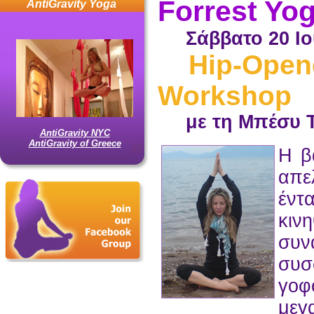
Forrest Yo
AntiGravity Yoga
Σάββατο 20 Ιο
Hip-Opene
Workshop
με τη Μπέσυ Τ
AntiGravity NYC
AntiGravity of Greece
Η β
απ
έντ
κιν
συν
συ
γο
μεγ